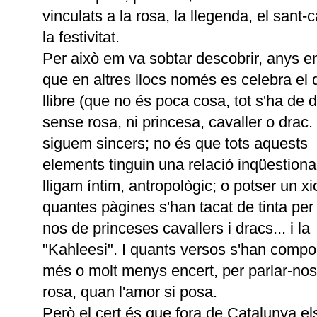
vinculats a la rosa, la llegenda, el sant-c
la festivitat.
Per això em va sobtar descobrir, anys e
que en altres llocs només es celebra el 
llibre (que no és poca cosa, tot s'ha de d
sense rosa, ni princesa, cavaller o drac. 
siguem sincers; no és que tots aquests
elements tinguin una relació inqüestiona
lligam íntim, antropològic; o potser un xic
quantes pàgines s'han tacat de tinta per 
nos de princeses cavallers i dracs... i la
"Kahleesi". I quants versos s'han comp
més o molt menys encert, per parlar-nos
rosa, quan l'amor si posa.
Però el cert és que fora de Catalunya els