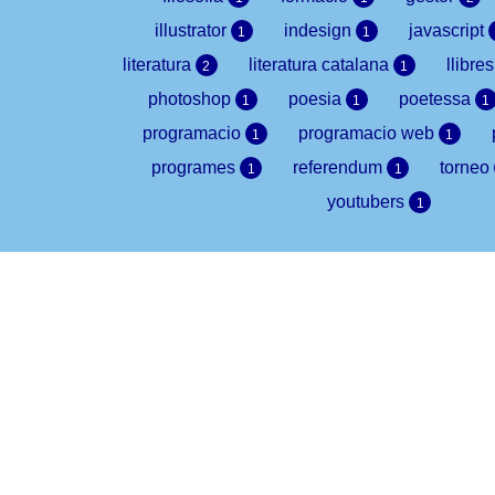
illustrator
indesign
javascript
1
1
literatura
literatura catalana
llibre
2
1
photoshop
poesia
poetessa
1
1
1
programacio
programacio web
1
1
programes
referendum
torneo
1
1
youtubers
1