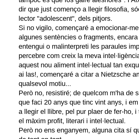
dir que just començo a llegir filosofia, s
lector "adolescent", dels pitjors.
Si no vigilo, començaré a emocionar-m
algunes sentències o fragments, encara 
entengui o malinterpreti les paraules im
percebre com creix la meva intel·ligènc
aquest nou aliment intel·lectual tan exquis
ai las!, començaré a citar a Nietzsche 
qualsevol motiu...
Però no, resistiré; de quelcom m'ha de s
que faci 20 anys que tinc vint anys, i em 
a llegir el llibre, pel pur plaer de fer-ho, i
el màxim profit, literari i intel·lectual.
Però no ens enganyem, alguna cita sí q