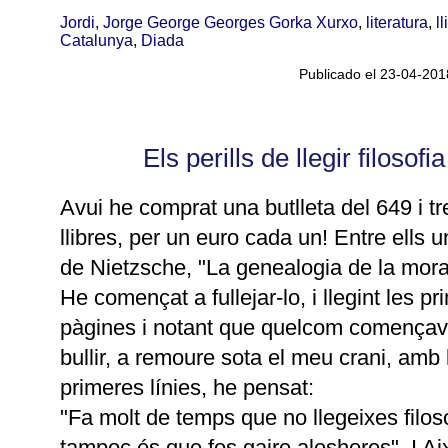
Jordi
,
Jorge George Georges Gorka Xurxo
,
literatura
,
l
Catalunya
,
Diada
Publicado el 23-04-201
Els perills de llegir filosofia
Avui he comprat una butlleta del 649 i tr
llibres, per un euro cada un! Entre ells un
de Nietzsche, "La genealogia de la mora
He començat a fullejar-lo, i llegint les p
pàgines i notant que quelcom començav
bullir, a remoure sota el meu crani, amb 
primeres línies, he pensat:
"Fa molt de temps que no llegeixes filoso
tampoc és que fos gaire aleshores". I Ai