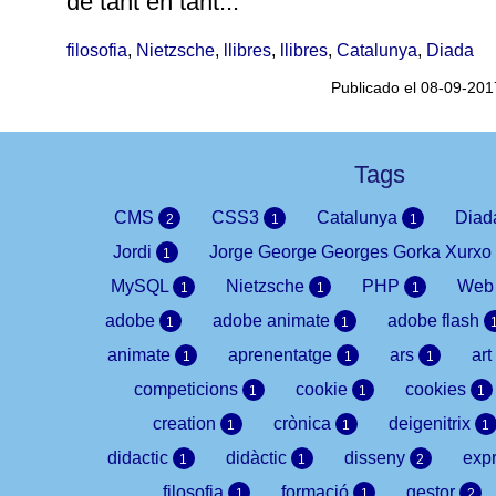
de tant en tant...
filosofia
,
Nietzsche
,
llibres
,
llibres
,
Catalunya
,
Diada
Publicado el 08-09-201
Tags
CMS
CSS3
Catalunya
Dia
2
1
1
Jordi
Jorge George Georges Gorka Xurxo
1
MySQL
Nietzsche
PHP
We
1
1
1
adobe
adobe animate
adobe flash
1
1
animate
aprenentatge
ars
art
1
1
1
competicions
cookie
cookies
1
1
1
creation
crònica
deigenitrix
1
1
1
didactic
didàctic
disseny
expr
1
1
2
filosofia
formació
gestor
1
1
2