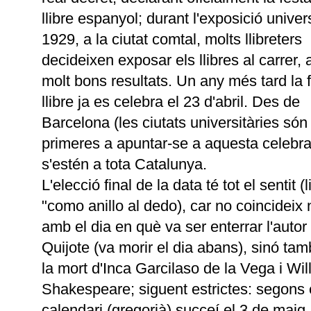
llibre espanyol; durant l'exposició univer
1929, a la ciutat comtal, molts llibreters
decideixen exposar els llibres al carrer,
molt bons resultats. Un any més tard la 
llibre ja es celebra el 23 d'abril. Des de
Barcelona (les ciutats universitàries són
primeres a apuntar-se a aquesta celebra
s'estén a tota Catalunya.
L'elecció final de la data té tot el sentit (l
"como anillo al dedo), car no coincidei
amb el dia en què va ser enterrar l'autor
Quijote (va morir el dia abans), sinó t
la mort d'Inca Garcilaso de la Vega i Wil
Shakespeare; siguent estrictes: segons 
calendari (gregorià) succeí el 3 de maig,