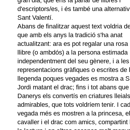
gran dia, que ens fa parlar de llibres i
d'escriptors/es, i és també una alternativ
Sant Valentí.
Abans de finalitzar aquest text voldria d
que amb els anys la tradició s'ha anat
actualitzant: ara es pot regalar una rosa
llibre (o ambdós) a la persona estimada
independentment del seu gènere, i a le
representacions gràfiques o escrites de 
llegenda poques vegades es mostra a S
Jordi matant el drac; fins i tot abans que
Danerys els convertís en criatures lleials
admirables, que tots voldríem tenir. I ca
vegada més es mostren a la princesa, e
cavaller i el drac com amics, compartint l