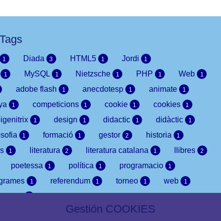
Tags
Diada
HTML5
Jordi
1
3
1
1
i
MySQL
Nietzsche
PHP
Web
1
1
1
1
1
adobe flash
anecdotesp
animate
1
1
1
nya
competicions
cookie
cookies
1
1
1
1
igenitrix
design
didactic
didàctic
1
1
1
1
osofia
formació
gestor
historia
1
1
2
1
ks
literatura
literatura catalana
llibres
1
2
1
2
poetessa
política
programacio
1
1
1
ogrames
referendum
torneo
web
1
1
1
1
utubers
1
Gestión COOKIES