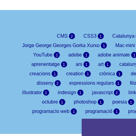
CMS
CSS3
Catalunya
2
1
Jorge George Georges Gorka Xurxo
Mac-min
1
YouTube
adobe
adobe animate
1
1
1
aprenentatge
ars
art
catalu
1
1
1
creacions
creation
crònica
de
1
1
1
disseny
expressions regulars
fil
2
1
illustrator
indesign
javascript
lin
1
1
2
octubre
photoshop
poesia
1
1
1
programacio web
programació
pr
1
1
yo