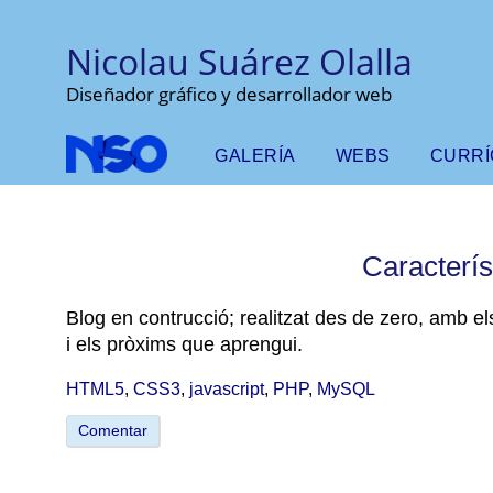
Nicolau Suárez Olalla
Diseñador gráfico y desarrollador web
GALERÍA
WEBS
CURR
Caracterís
Blog en contrucció; realitzat des de zero, amb
i els pròxims que aprengui.
HTML5
,
CSS3
,
javascript
,
PHP
,
MySQL
Comentar