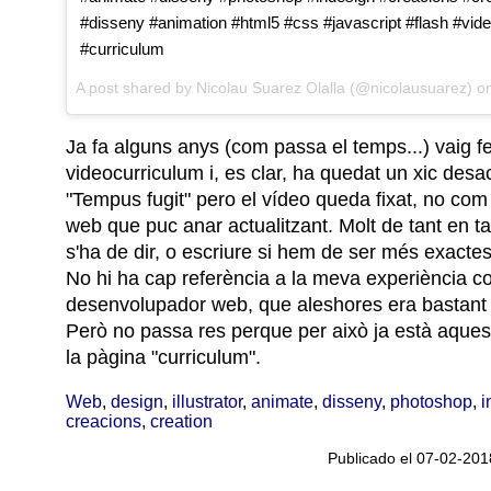
#disseny #animation #html5 #css #javascript #flash #vid
#curriculum
A post shared by
Nicolau Suarez Olalla
(@nicolausuarez) o
Ja fa alguns anys (com passa el temps...) vaig f
videocurriculum i, es clar, ha quedat un xic desac
"Tempus fugit" pero el vídeo queda fixat, no co
web que puc anar actualitzant. Molt de tant en tan
s'ha de dir, o escriure si hem de ser més exactes
No hi ha cap referència a la meva experiència c
desenvolupador web, que aleshores era bastant
Però no passa res perque per això ja està aques
la pàgina "curriculum".
Web
,
design
,
illustrator
,
animate
,
disseny
,
photoshop
,
i
creacions
,
creation
Publicado el 07-02-201