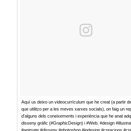
Aquí us deixo un videocurrículum que he creat (a partir d
que utilitzo per a les meves xarxes socials), on faig un re
d'alguns dels coneixements i experiència que he anat adqu
disseny gràfic (#GraphicDesign) i #Web. #design #illustra
#animate #disseny #photoshop #indesign #creacions #cre