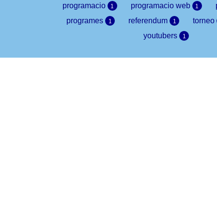
programacio
programacio web
1
1
programes
referendum
torneo
1
1
youtubers
1