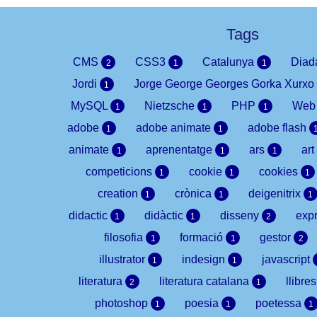
Tags
CMS
CSS3
Catalunya
Dia
2
1
1
Jordi
Jorge George Georges Gorka Xurxo
1
MySQL
Nietzsche
PHP
We
1
1
1
adobe
adobe animate
adobe flash
1
1
animate
aprenentatge
ars
art
1
1
1
competicions
cookie
cookies
1
1
1
creation
crònica
deigenitrix
1
1
1
didactic
didàctic
disseny
expr
1
1
2
filosofia
formació
gestor
1
1
2
illustrator
indesign
javascript
1
1
literatura
literatura catalana
llibre
2
1
photoshop
poesia
poetessa
1
1
1