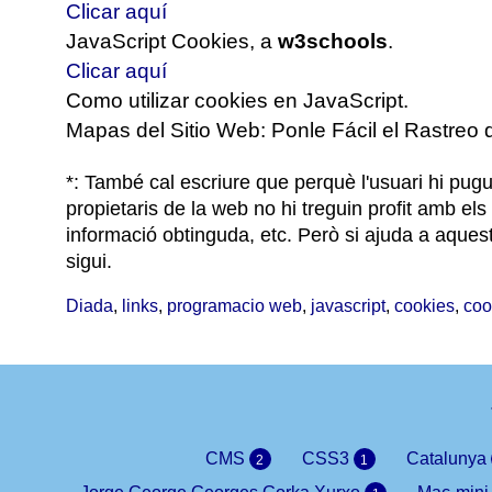
Clicar aquí
JavaScript Cookies, a
w3schools
.
Clicar aquí
Como utilizar cookies en JavaScript.
Mapas del Sitio Web: Ponle Fácil el Rastreo 
*: També cal escriure que perquè l'usuari hi pugui
propietaris de la web no hi treguin profit amb els 
informació obtinguda, etc. Però si ajuda a aque
sigui.
Diada
,
links
,
programacio web
,
javascript
,
cookies
,
coo
CMS
CSS3
Catalunya
2
1