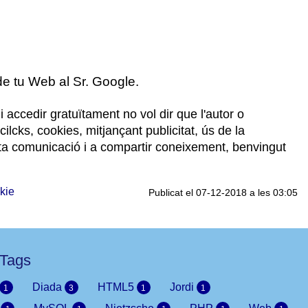
de tu Web al Sr. Google.
 accedir gratuïtament no vol dir que l'autor o
cilcks, cookies, mitjançant publicitat, ús de la
sta comunicació i a compartir coneixement, benvingut
kie
Publicat el 07-12-2018 a les 03:05
Tags
Diada
HTML5
Jordi
1
3
1
1