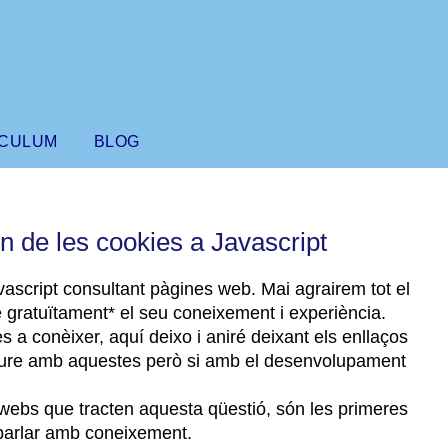
ÍCULUM
BLOG
 de les cookies a Javascript
vascript consultant pàgines web. Mai agrairem tot el
re gratuïtament* el seu coneixement i experiència.
s a conèixer, aquí deixo i aniré deixant els enllaços
 veure amb aquestes però si amb el desenvolupament
 webs que tracten aquesta qüestió, són les primeres
parlar amb coneixement.