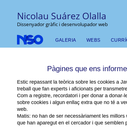
Nicolau Suárez Olalla
Dissenyador gràfic i desenvolupador web
GALERIA
WEBS
CURR
Pàgines que ens informen
Estic repassant la teòrica sobre les cookies a Ja
treball que fan experts i aficionats per transmet
Com a registre, recordatori i per donar a donar-le
sobre cookies i algun enllaç extra que no té a
web.
Matis: no han de ser necessàriament les millors
que han aparegut en el cercador i que semblen 