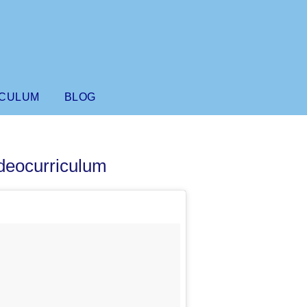
ÍCULUM
BLOG
deocurriculum