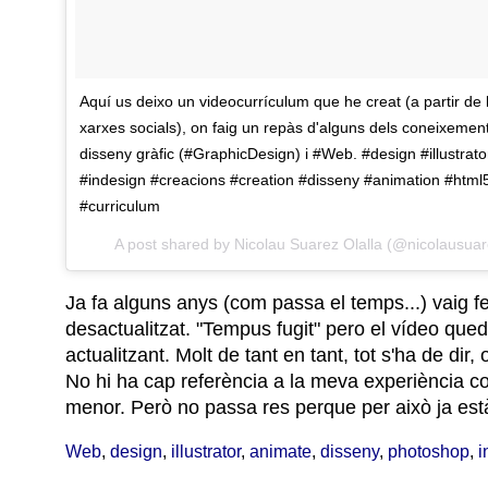
Aquí us deixo un videocurrículum que he creat (a partir de 
xarxes socials), on faig un repàs d'alguns dels coneixement
disseny gràfic (#GraphicDesign) i #Web. #design #illustra
#indesign #creacions #creation #disseny #animation #html5
#curriculum
A post shared by
Nicolau Suarez Olalla
(@nicolausuar
Ja fa alguns anys (com passa el temps...) vaig fe
desactualitzat. "Tempus fugit" pero el vídeo qu
actualitzant. Molt de tant en tant, tot s'ha de dir
No hi ha cap referència a la meva experiència 
menor. Però no passa res perque per això ja està
Web
,
design
,
illustrator
,
animate
,
disseny
,
photoshop
,
i