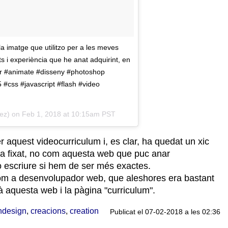
la imatge que utilitzo per a les meves
s i experiència que he anat adquirint, en
tor #animate #disseny #photoshop
 #css #javascript #flash #video
ez) on
Feb 1, 2018 at 10:15am PST
r aquest videocurriculum i, es clar, ha quedat un xic
eda fixat, no com aquesta web que puc anar
, o escriure si hem de ser més exactes.
com a desenvolupador web, que aleshores era bastant
 aquesta web i la pàgina "curriculum".
ndesign
,
creacions
,
creation
Publicat el 07-02-2018 a les 02:36