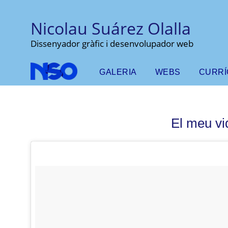
Nicolau Suárez Olalla
Dissenyador gràfic i desenvolupador web
GALERIA
WEBS
CURR
El meu vi