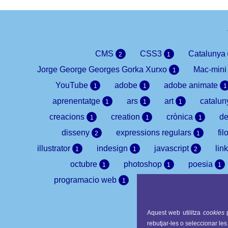
CMS
CSS3
Catalunya
2
1
Jorge George Georges Gorka Xurxo
Mac-min
1
YouTube
adobe
adobe animate
1
1
1
aprenentatge
ars
art
catalu
1
1
1
creacions
creation
crònica
de
1
1
1
disseny
expressions regulars
fil
2
1
illustrator
indesign
javascript
lin
1
1
2
octubre
photoshop
poesia
1
1
1
programacio web
programació
pr
1
1
yo
Aquest web utilitza
cookies
p
rebutjar-les o seleccionar les