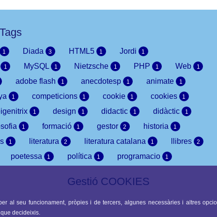
Tags
Diada
HTML5
Jordi
1
3
1
1
i
MySQL
Nietzsche
PHP
Web
1
1
1
1
1
adobe flash
anecdotesp
animate
1
1
1
nya
competicions
cookie
cookies
1
1
1
1
igenitrix
design
didactic
didàctic
1
1
1
1
osofia
formació
gestor
historia
1
1
2
1
ks
literatura
literatura catalana
llibres
1
2
1
2
poetessa
política
programacio
1
1
1
ogrames
referendum
torneo
web
1
1
1
1
Gestió COOKIES
utubers
1
er al seu funcionament, pròpies i de tercers, algunes necessàries i altres opcion
 que decideixis.